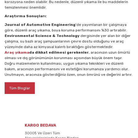
korozyona neden olabilir. Bu nedenle, düzenli yıkama ile bu maddelerin
temizlenmesi önemlidir.
Araştırma Sonuçları:
Journal of Automotive Engineering
'de yayımlanan bir çalışmaya
göre, düzenli araç yıkama, boya koruma performansını %30 artırabilir.
Environmental Science & Technology
dergisinde yer alan bir diğer
çalışma, su bazlı araç şampuanlarının çevre dostu olduğunu ve araç
yüzeyinde daha az kimyasal kalıntı bıraktığını göstermektedir.
Araç yıkama
da dikkat edilmesi gerekenler
, aracınızın uzun ömürlü
olması ve dış görünümünün korunması açısından büyük önem taşır.
Doğru malzemelerin kullanılması, uygun yıkama teknikleri ve düzenli
bakım, aracınızın performansını ve estetiğini korumanıza yardımcı olur.
Unutmayın, aracınıza gösterdiğiniz özen, onun ömrünü ve değerini artırır.
Tüm Bloglar
KARGO BEDAVA
3000₺ Ve Üzeri Tüm
Alışverişlerinizde Kargo Bizden