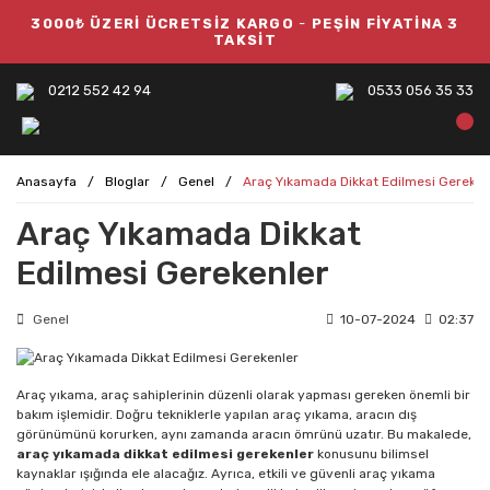
3000₺ ÜZERİ ÜCRETSİZ KARGO
-
PEŞİN FİYATİNA 3
TAKSİT
0212 552 42 94
0533 056 35 33
Anasayfa
Bloglar
Genel
Araç Yıkamada Dikkat Edilmesi Gereken
Araç Yıkamada Dikkat
Edilmesi Gerekenler
Genel
10-07-2024
02:37
Araç yıkama, araç sahiplerinin düzenli olarak yapması gereken önemli bir
bakım işlemidir. Doğru tekniklerle yapılan araç yıkama, aracın dış
görünümünü korurken, aynı zamanda aracın ömrünü uzatır. Bu makalede,
araç yıkamada dikkat edilmesi gerekenler
konusunu bilimsel
kaynaklar ışığında ele alacağız. Ayrıca, etkili ve güvenli araç yıkama