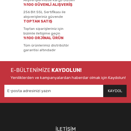
%100 GÜVENLİ ALIŞVERİŞ
256 Bit SSL Sertifikası ile
alışverişleriniz güvende
TOPTAN SATIŞ
Toptan siparişleriniz için
bizimle iletişime geçin
%100 ORJİNAL ÜRÜN
Tüm ürünlerimiz distribütör
garantisi altındadır
E-BÜLTENİMİZE
KAYDOLUN!
Yeniliklerden ve kampanyalardan haberdar olmak için Kaydolun!
KAYDOL
İLETİŞİM