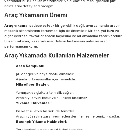
yöntemlerini, kullanılan malzemeleri ve dikkat edilmesi gereken püf
noktalarını detaylandıracağız.
Araç Yıkamanın Önemi
Araç yıkama
, sadece estetik bir gereklilik değil, aynı zamanda aracın
mekanik aksamlarının korunması için de önemlidir. Kir, toz, yol tuzu ve
diğer çevresel faktörler aracın boyasına ve alt aksamına zarar verebilir.
Düzenli yıkama, bu zararlı maddelerin birikmesini önler ve aracın
performansını korur.
Araç Yıkamada Kullanılan Malzemeler
Araç Şampuanı:
pH dengeli ve boya dostu olmalıdır.
Aşındırıcı kimyasallar içermemelidir.
Mikrofiber Bezler:
Yumuşak ve çiziksiz temizlik sağlar.
Aracın yüzeyini korur ve su lekesi bırakmaz.
Yıkama Eldivenleri:
Kir ve tozu etkili bir şekilde temizler.
Aracın yüzeyine zarar vermeden derinlemesine temizlik sağlar.
Basınçlı Yıkama Makineleri:
Zor ulaşılabilir alanlardaki kirleri temizler.