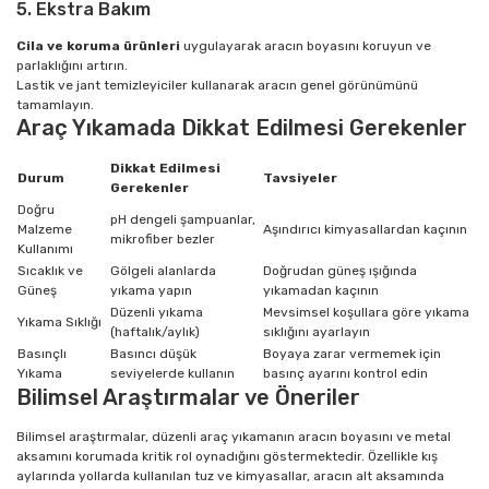
5. Ekstra Bakım
Cila ve koruma ürünleri
uygulayarak aracın boyasını koruyun ve
parlaklığını artırın.
Lastik ve jant temizleyiciler kullanarak aracın genel görünümünü
tamamlayın.
Araç Yıkamada Dikkat Edilmesi Gerekenler
Dikkat Edilmesi
Durum
Tavsiyeler
Gerekenler
Doğru
pH dengeli şampuanlar,
Malzeme
Aşındırıcı kimyasallardan kaçının
mikrofiber bezler
Kullanımı
Sıcaklık ve
Gölgeli alanlarda
Doğrudan güneş ışığında
Güneş
yıkama yapın
yıkamadan kaçının
Düzenli yıkama
Mevsimsel koşullara göre yıkama
Yıkama Sıklığı
(haftalık/aylık)
sıklığını ayarlayın
Basınçlı
Basıncı düşük
Boyaya zarar vermemek için
Yıkama
seviyelerde kullanın
basınç ayarını kontrol edin
Bilimsel Araştırmalar ve Öneriler
Bilimsel araştırmalar, düzenli araç yıkamanın aracın boyasını ve metal
aksamını korumada kritik rol oynadığını göstermektedir. Özellikle kış
aylarında yollarda kullanılan tuz ve kimyasallar, aracın alt aksamında