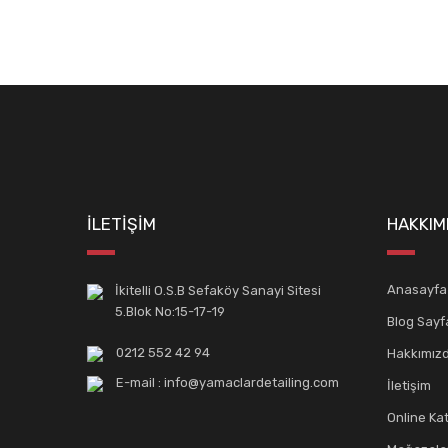
E-BÜLTENİMİZE
KAYDOLUN!
Yeniliklerden ve kampanyalardan haberdar olmak için K
İLETİŞİM
HAKKIM
Anasayfa
İkitelli O.S.B Sefaköy Sanayi Sitesi
5.Blok No:15-17-19
Blog Sayf
0212 552 42 94
Hakkımız
E-mail : info@yamaclardetailing.com
İletişim
Online Ka