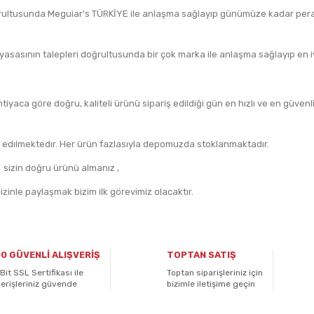
doğrultusunda Meguiar's TÜRKİYE ile anlaşma sağlayıp günümüze kadar per
asasının talepleri doğrultusunda bir çok marka ile anlaşma sağlayıp en iyi
iyaca göre doğru, kaliteli ürünü sipariş edildiği gün en hızlı ve en güven
lım edılmektedır. Her ürün fazlasıyla depomuzda stoklanmaktadır.
i sizin doğru ürünü almanız ,
zinle paylaşmak bizim ilk görevimiz olacaktır.
0 GÜVENLİ ALIŞVERİŞ
TOPTAN SATIŞ
Bit SSL Sertifikası ile
Toptan siparişleriniz için
verişleriniz güvende
bizimle iletişime geçin