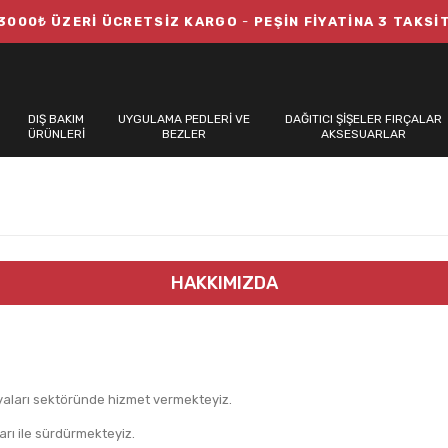
3000₺ ÜZERİ ÜCRETSİZ KARGO
-
PEŞİN FİYATİNA 3 TAKSİ
DIŞ BAKIM
UYGULAMA PEDLERİ VE
DAĞITICI ŞİŞELER FIRÇALAR
ÜRÜNLERİ
BEZLER
AKSESUARLAR
HAKKIMIZDA
oyaları sektöründe hizmet vermekteyiz.
şarı ile sürdürmekteyiz.