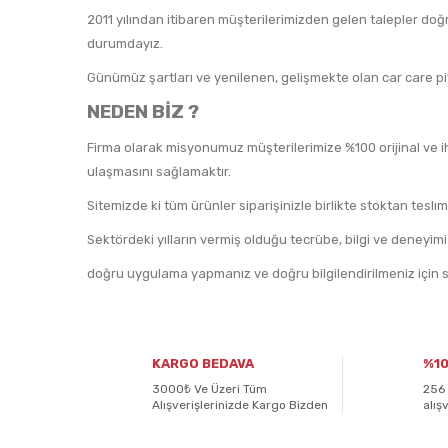
2011 yılından itibaren müşterilerimizden gelen talepler 
durumdayız.
Günümüz şartları ve yenilenen, gelişmekte olan car care piy
NEDEN BİZ ?
Firma olarak misyonumuz müşterilerimize %100 orijinal ve iht
ulaşmasını sağlamaktır.
Sitemizde ki tüm ürünler siparişinizle birlikte stoktan tes
Sektördeki yılların vermiş olduğu tecrübe, bilgi ve deneyim
doğru uygulama yapmanız ve doğru bilgilendirilmeniz için si
KARGO BEDAVA
%10
3000₺ Ve Üzeri Tüm
256 
Alışverişlerinizde Kargo Bizden
alış