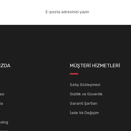
aydolun!
IZDA
MÜŞTERİ HİZMETLERİ
Satış Sözleşmesi
ası
Gizlilik ve Güvenlik
da
Garanti Şartları
İade Ve Değişim
talog