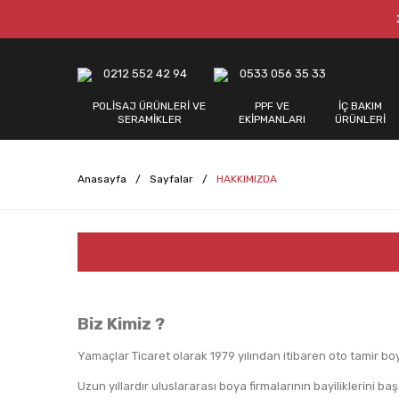
0212 552 42 94
0533 056 35 33
POLİSAJ ÜRÜNLERİ VE
PPF VE
İÇ BAKIM
SERAMİKLER
EKİPMANLARI
ÜRÜNLERİ
Anasayfa
Sayfalar
HAKKIMIZDA
Biz Kimiz ?
Yamaçlar Ticaret olarak 1979 yılından itibaren oto tamir b
Uzun yıllardır uluslararası boya firmalarının bayiliklerini ba