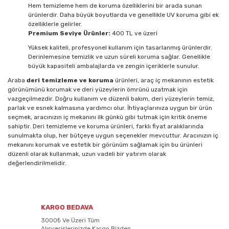
Hem temizleme hem de koruma özelliklerini bir arada sunan
ürünlerdir. Daha büyük boyutlarda ve genellikle UV koruma gibi ek
özelliklerle gelirler.
Premium Seviye Ürünler:
400 TL ve üzeri
Yüksek kaliteli, profesyonel kullanım için tasarlanmış ürünlerdir.
Derinlemesine temizlik ve uzun süreli koruma sağlar. Genellikle
büyük kapasiteli ambalajlarda ve zengin içeriklerle sunulur.
Araba
deri temizleme ve koruma
ürünleri, araç iç mekanının estetik
görünümünü korumak ve deri yüzeylerin ömrünü uzatmak için
vazgeçilmezdir. Doğru kullanım ve düzenli bakım, deri yüzeylerin temiz,
parlak ve esnek kalmasına yardımcı olur. İhtiyaçlarınıza uygun bir ürün
seçmek, aracınızın iç mekanını ilk günkü gibi tutmak için kritik öneme
sahiptir. Deri temizleme ve koruma ürünleri, farklı fiyat aralıklarında
sunulmakta olup, her bütçeye uygun seçenekler mevcuttur. Aracınızın iç
mekanını korumak ve estetik bir görünüm sağlamak için bu ürünleri
düzenli olarak kullanmak, uzun vadeli bir yatırım olarak
değerlendirilmelidir.
KARGO BEDAVA
3000₺ Ve Üzeri Tüm
Alışverişlerinizde Kargo Bizden