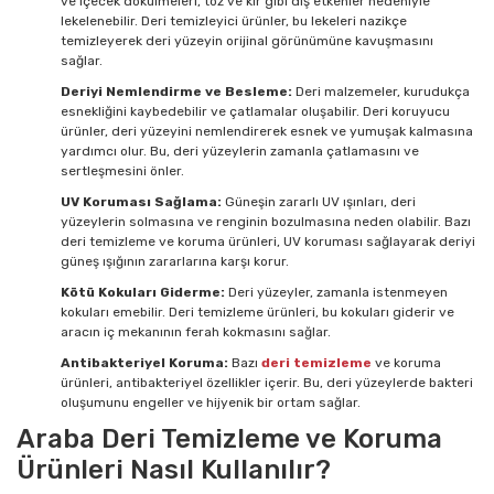
ve içecek dökülmeleri, toz ve kir gibi dış etkenler nedeniyle
lekelenebilir. Deri temizleyici ürünler, bu lekeleri nazikçe
temizleyerek deri yüzeyin orijinal görünümüne kavuşmasını
sağlar.
Deriyi Nemlendirme ve Besleme:
Deri malzemeler, kurudukça
esnekliğini kaybedebilir ve çatlamalar oluşabilir. Deri koruyucu
ürünler, deri yüzeyini nemlendirerek esnek ve yumuşak kalmasına
yardımcı olur. Bu, deri yüzeylerin zamanla çatlamasını ve
sertleşmesini önler.
UV Koruması Sağlama:
Güneşin zararlı UV ışınları, deri
yüzeylerin solmasına ve renginin bozulmasına neden olabilir. Bazı
deri temizleme ve koruma ürünleri, UV koruması sağlayarak deriyi
güneş ışığının zararlarına karşı korur.
Kötü Kokuları Giderme:
Deri yüzeyler, zamanla istenmeyen
kokuları emebilir. Deri temizleme ürünleri, bu kokuları giderir ve
aracın iç mekanının ferah kokmasını sağlar.
Antibakteriyel Koruma:
Bazı
deri temizleme
ve koruma
ürünleri, antibakteriyel özellikler içerir. Bu, deri yüzeylerde bakteri
oluşumunu engeller ve hijyenik bir ortam sağlar.
Araba Deri Temizleme ve Koruma
Ürünleri Nasıl Kullanılır?