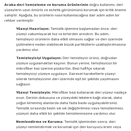
Araba deri temizleme ve koruma ürünlerinin
doğru kullanımı, deri
yüzeylerin uzun ömürlü ve estetik görünümünü korumak için kritik öneme
sahiptir. Aşağıda, bu ürünlerin nasıl kullanılacağına dair adım adım bir
rehber verilmiştir:
Yüzeyi Hazırlayın:
Temizlik işlemine başlamadan önce, deri
yüzeyi vakumlayarak toz ve kirlerden arındırın. Bu adım,
temizleyici ürünlerin daha etkili olmasını sağlar ve deri üzerinde
çizilmelere neden olabilecek büyük partiküllerin uzaklaştırılmasına
yardımcı olur.
Temizleyiciyi Uygulayın:
Deri temizleyici ürünü, doğrudan
yüzeye uygulamaktan kaçının. Bunun yerine, temizleyiciyi bir
mikrofiber bez üzerine püskürtün. Bezi hafifçe sıkarak
temizleyiciyi yüzeye uygulayın. Dairesel hareketlerle yüzeyi
silerek temizleyicinin deri üzerinde eşit bir şekilde yayılmasını
sağlayın.
Yüzeyi Temizleyin:
Mikrofiber bezi kullanarak deri yüzeyi nazikçe
ovun. Derinin dokusuna ve yüzeydeki lekelere bağlı olarak, daha
yoğun kirlenmiş alanlarda daha fazla baskı uygulayabilirsiniz.
Temizlik sırasında bezin sık sık değiştirilmesi veya temizlenmesi,
yüzeyin daha etkili bir şekilde temizlenmesine yardımcı olur.
Nemlendirme ve Koruma:
Temizlik işleminden sonra, deri
yüzeyi nemlendirmek ve korumak için deri koruyucu krem veya