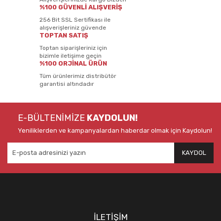
%100 GÜVENLİ ALIŞVERİŞ
256 Bit SSL Sertifikası ile
alışverişleriniz güvende
TOPTAN SATIŞ
Toptan siparişleriniz için
bizimle iletişime geçin
%100 ORJİNAL ÜRÜN
Tüm ürünlerimiz distribütör
garantisi altındadır
E-BÜLTENİMİZE
KAYDOLUN!
Yeniliklerden ve kampanyalardan haberdar olmak için Kaydolun!
KAYDOL
İLETİŞİM