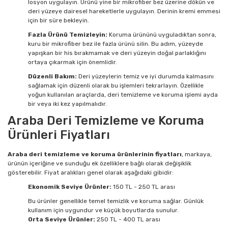
losyon uygulayın. Ürünü yine bir mikrofiber bez üzerine dökün ve
deri yüzeye dairesel hareketlerle uygulayın. Derinin kremi emmesi
için bir süre bekleyin.
Fazla Ürünü Temizleyin:
Koruma ürününü uyguladıktan sonra,
kuru bir mikrofiber bez ile fazla ürünü silin. Bu adım, yüzeyde
yapışkan bir his bırakmamak ve deri yüzeyin doğal parlaklığını
ortaya çıkarmak için önemlidir.
Düzenli Bakım:
Deri yüzeylerin temiz ve iyi durumda kalmasını
sağlamak için düzenli olarak bu işlemleri tekrarlayın. Özellikle
yoğun kullanılan araçlarda, deri temizleme ve koruma işlemi ayda
bir veya iki kez yapılmalıdır.
Araba Deri Temizleme ve Koruma
Ürünleri Fiyatları
Araba deri temizleme ve koruma ürünlerinin fiyatları
, markaya,
ürünün içeriğine ve sunduğu ek özelliklere bağlı olarak değişiklik
gösterebilir. Fiyat aralıkları genel olarak aşağıdaki gibidir:
Ekonomik Seviye Ürünler:
150 TL - 250 TL arası
Bu ürünler genellikle temel temizlik ve koruma sağlar. Günlük
kullanım için uygundur ve küçük boyutlarda sunulur.
Orta Seviye Ürünler:
250 TL - 400 TL arası