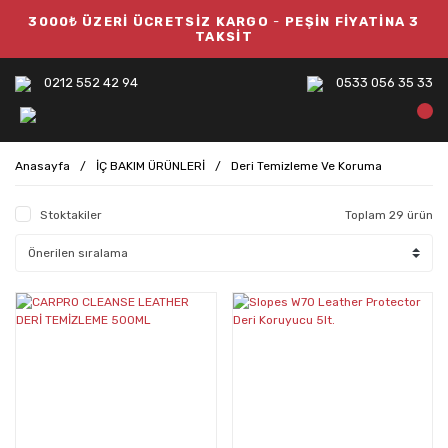
3000₺ ÜZERİ ÜCRETSİZ KARGO
-
PEŞİN FİYATİNA 3
TAKSİT
0212 552 42 94
0533 056 35 33
Anasayfa
İÇ BAKIM ÜRÜNLERİ
Deri Temizleme Ve Koruma
Stoktakiler
Toplam 29 ürün