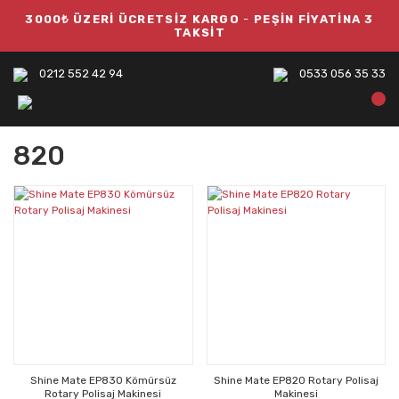
3000₺ ÜZERİ ÜCRETSİZ KARGO
-
PEŞİN FİYATİNA 3
TAKSİT
0212 552 42 94
0533 056 35 33
820
Shine Mate EP830 Kömürsüz
Shine Mate EP820 Rotary Polisaj
Rotary Polisaj Makinesi
Makinesi