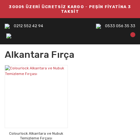
3000₺ ÜZERİ ÜCRETSİZ KARGO
-
PEŞİN FİYATİNA 3
TAKSİT
0212 552 42 94
0533 056 35 33
Alkantara Fırça
Colourlock Alkantara ve Nubuk
Temizleme Fırçası