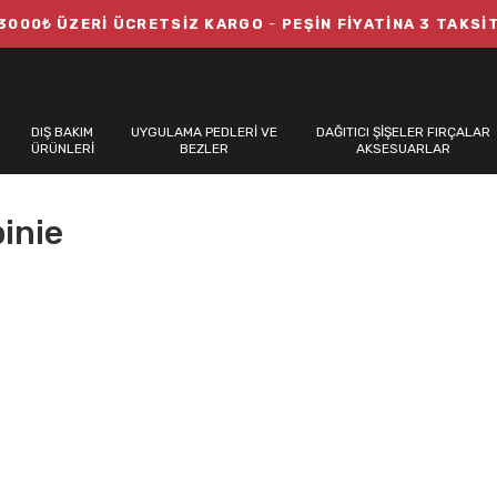
3000₺ ÜZERİ ÜCRETSİZ KARGO
-
PEŞİN FİYATİNA 3 TAKSİ
DIŞ BAKIM
UYGULAMA PEDLERİ VE
DAĞITICI ŞİŞELER FIRÇALAR
ÜRÜNLERİ
BEZLER
AKSESUARLAR
inie