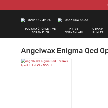
0212 552 42 94
0533 056 35 33
POLİSAJ ÜRÜNLERİ VE
PPF VE
İÇ BAKIM
SERAMİKLER
EKİPMANLARI
ÜRÜNLERİ
Angelwax Enigma Qed Op