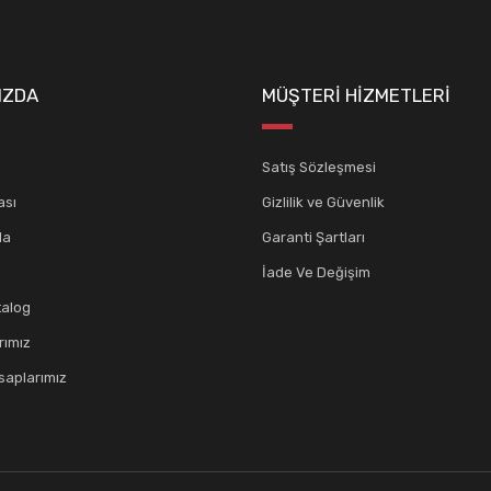
IZDA
MÜŞTERİ HİZMETLERİ
Satış Sözleşmesi
ası
Gizlilik ve Güvenlik
da
Garanti Şartları
İade Ve Değişim
talog
rımız
aplarımız