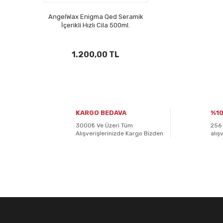
AngelWax Enigma Qed Seramik
İçerikli Hızlı Cila 500ml.
1.200,00 TL
KARGO BEDAVA
%10
3000₺ Ve Üzeri Tüm
256 
Alışverişlerinizde Kargo Bizden
alış
E-BÜLTENİMİZE
KAYDOLUN!
Yeniliklerden ve kampanyalardan haberdar olmak için K