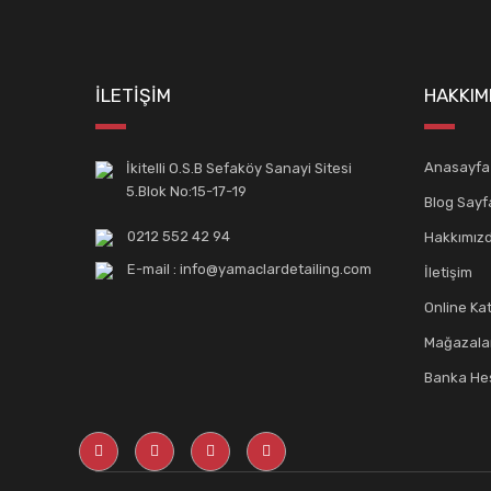
İLETİŞİM
HAKKIM
Anasayfa
İkitelli O.S.B Sefaköy Sanayi Sitesi
5.Blok No:15-17-19
Blog Sayf
0212 552 42 94
Hakkımız
E-mail : info@yamaclardetailing.com
İletişim
Online Ka
Mağazala
Banka Hes