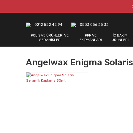
0212 552 42 94
0533 056 35 33
POLİSAJ ÜRÜNLERİ VE
PPF VE
İÇ BAKIM
SERAMİKLER
EKİPMANLARI
ÜRÜNLERİ
Angelwax Enigma Solaris