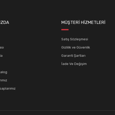
IZDA
MÜŞTERİ HİZMETLERİ
Satış Sözleşmesi
ası
Gizlilik ve Güvenlik
da
Garanti Şartları
İade Ve Değişim
talog
rımız
aplarımız