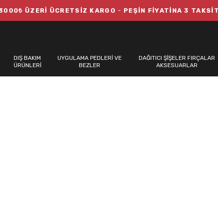
3000₺ ÜZERİ ÜCRETSİZ KARGO
-
PEŞİN FİYATİNA 3 TAKSİ
DIŞ BAKIM
UYGULAMA PEDLERİ VE
DAĞITICI ŞİŞELER FIRÇALAR
ÜRÜNLERİ
BEZLER
AKSESUARLAR