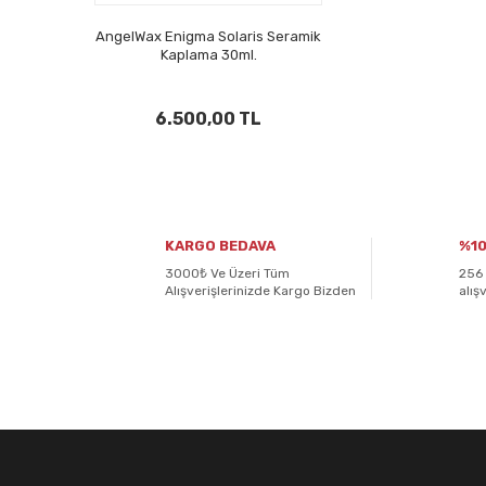
AngelWax Enigma Solaris Seramik
Kaplama 30ml.
6.500,00 TL
KARGO BEDAVA
%10
3000₺ Ve Üzeri Tüm
256 
Alışverişlerinizde Kargo Bizden
alış
E-BÜLTENİMİZE
KAYDOLUN!
Yeniliklerden ve kampanyalardan haberdar olmak için K