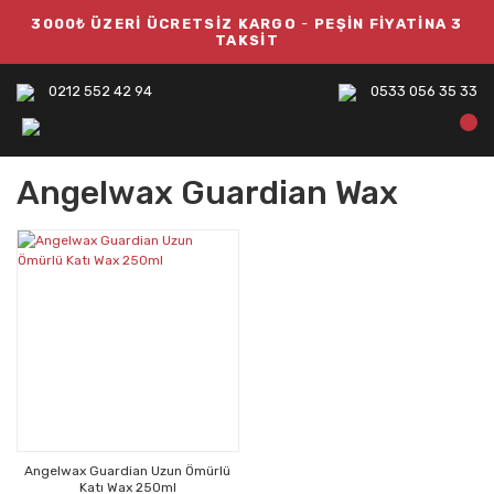
3000₺ ÜZERİ ÜCRETSİZ KARGO
-
PEŞİN FİYATİNA 3
TAKSİT
0212 552 42 94
0533 056 35 33
Angelwax Guardian Wax
Angelwax Guardian Uzun Ömürlü
Katı Wax 250ml