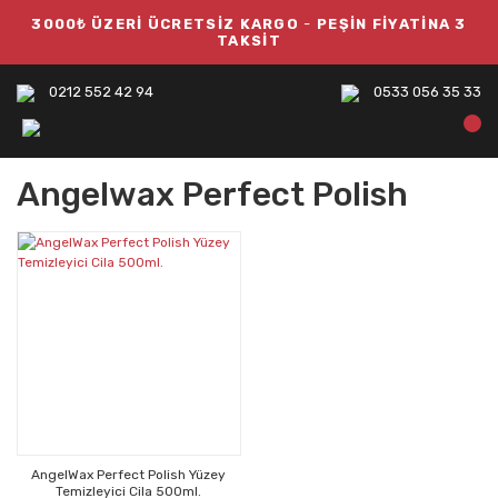
3000₺ ÜZERİ ÜCRETSİZ KARGO
-
PEŞİN FİYATİNA 3
TAKSİT
0212 552 42 94
0533 056 35 33
Angelwax Perfect Polish
AngelWax Perfect Polish Yüzey
Temizleyici Cila 500ml.