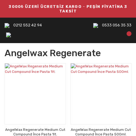
3000₺ ÜZERİ ÜCRETSİZ KARGO
-
PEŞİN FİYATİNA 3
TAKSİT
0212 552 42 94
0533 056 35 33
Angelwax Regenerate
AngelWax Regenerate Medium Cut
AngelWax Regenerate Medium Cut
Compound İnce Pasta 1lt.
Compound İnce Pasta 500ml.