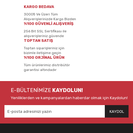
KARGO BEDAVA
3000₺ Ve Üzeri Tüm
Alışverişlerinizde Kargo Bizden
%100 GÜVENLİ ALIŞVERİŞ
256 Bit SSL Sertifikası ile
alışverişleriniz güvende
TOPTAN SATIŞ
Toptan siparişleriniz için
bizimle iletişime geçin
%100 ORJİNAL ÜRÜN
Tüm ürünlerimiz distribütör
garantisi altındadır
E-BÜLTENİMİZE
KAYDOLUN!
Yeniliklerden ve kampanyalardan haberdar olmak için Kaydolun!
KAYDOL