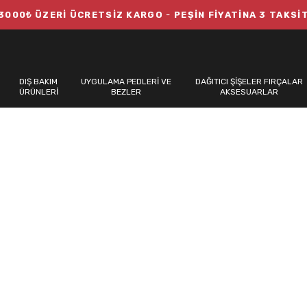
3000₺ ÜZERİ ÜCRETSİZ KARGO
-
PEŞİN FİYATİNA 3 TAKSİ
DIŞ BAKIM
UYGULAMA PEDLERİ VE
DAĞITICI ŞİŞELER FIRÇALAR
ÜRÜNLERİ
BEZLER
AKSESUARLAR