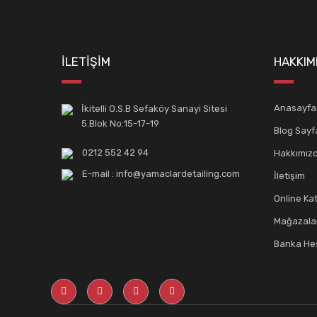
İLETİŞİM
HAKKIM
Anasayfa
İkitelli O.S.B Sefaköy Sanayi Sitesi
5.Blok No:15-17-19
Blog Sayf
0212 552 42 94
Hakkımız
E-mail : info@yamaclardetailing.com
İletişim
Online Ka
Mağazala
Banka Hes