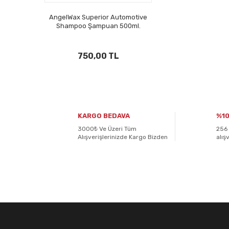
AngelWax Superior Automotive
Shampoo Şampuan 500ml.
750,00 TL
KARGO BEDAVA
%10
3000₺ Ve Üzeri Tüm
256 
Alışverişlerinizde Kargo Bizden
alış
E-BÜLTENİMİZE
KAYDOLUN!
Yeniliklerden ve kampanyalardan haberdar olmak için K