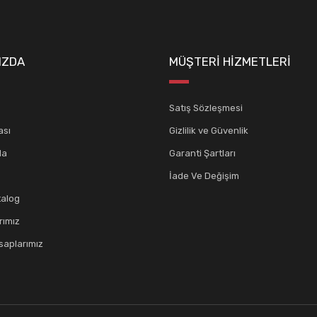
IZDA
MÜŞTERİ HİZMETLERİ
Satış Sözleşmesi
ası
Gizlilik ve Güvenlik
da
Garanti Şartları
İade Ve Değişim
talog
rımız
aplarımız