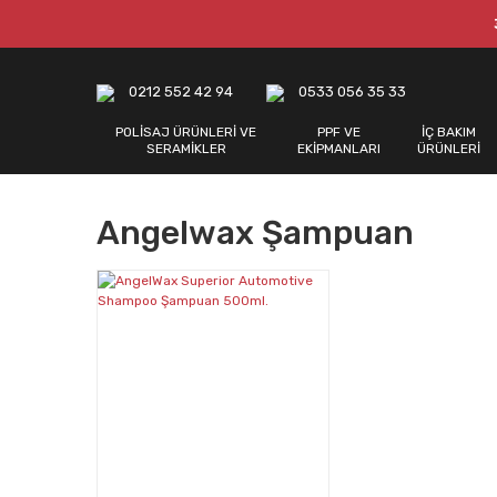
0212 552 42 94
0533 056 35 33
POLİSAJ ÜRÜNLERİ VE
PPF VE
İÇ BAKIM
SERAMİKLER
EKİPMANLARI
ÜRÜNLERİ
Angelwax Şampuan