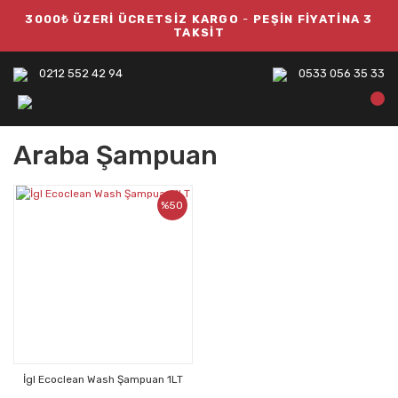
3000₺ ÜZERİ ÜCRETSİZ KARGO
-
PEŞİN FİYATİNA 3
TAKSİT
0212 552 42 94
0533 056 35 33
Araba Şampuan
%50
İgl Ecoclean Wash Şampuan 1LT