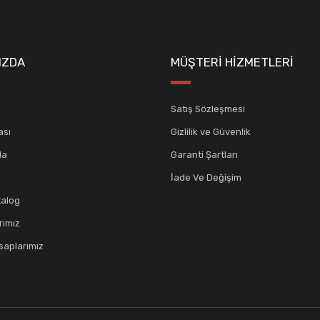
IZDA
MÜŞTERİ HİZMETLERİ
Satış Sözleşmesi
ası
Gizlilik ve Güvenlik
da
Garanti Şartları
İade Ve Değişim
talog
rımız
aplarımız