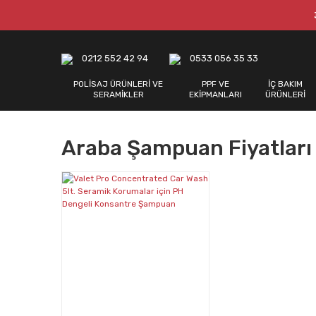
0212 552 42 94
0533 056 35 33
POLİSAJ ÜRÜNLERİ VE
PPF VE
İÇ BAKIM
SERAMİKLER
EKİPMANLARI
ÜRÜNLERİ
Araba Şampuan Fiyatları