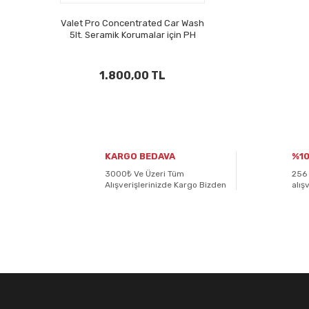
Valet Pro Concentrated Car Wash
5lt. Seramik Korumalar için PH
Dengeli Konsantre Şampuan
1.800,00 TL
KARGO BEDAVA
%10
3000₺ Ve Üzeri Tüm
256 
Alışverişlerinizde Kargo Bizden
alış
E-BÜLTENİMİZE
KAYDOLUN!
Yeniliklerden ve kampanyalardan haberdar olmak için K