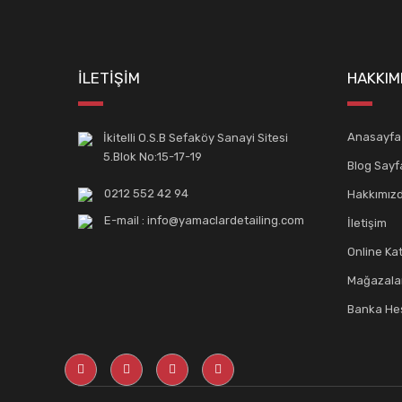
İLETİŞİM
HAKKIM
Anasayfa
İkitelli O.S.B Sefaköy Sanayi Sitesi
5.Blok No:15-17-19
Blog Sayf
0212 552 42 94
Hakkımız
E-mail : info@yamaclardetailing.com
İletişim
Online Ka
Mağazala
Banka Hes