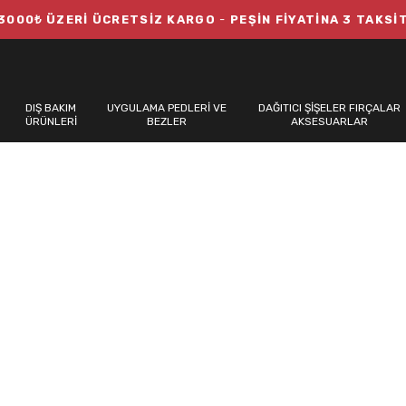
3000₺ ÜZERİ ÜCRETSİZ KARGO
-
PEŞİN FİYATİNA 3 TAKSİ
DIŞ BAKIM
UYGULAMA PEDLERİ VE
DAĞITICI ŞİŞELER FIRÇALAR
ÜRÜNLERİ
BEZLER
AKSESUARLAR