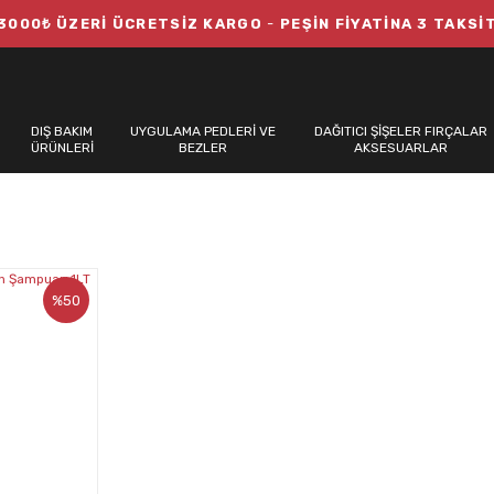
3000₺ ÜZERİ ÜCRETSİZ KARGO
-
PEŞİN FİYATİNA 3 TAKSİ
DIŞ BAKIM
UYGULAMA PEDLERİ VE
DAĞITICI ŞİŞELER FIRÇALAR
ÜRÜNLERİ
BEZLER
AKSESUARLAR
%50