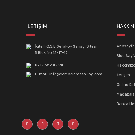
İLETİŞİM
HAKKIM
Anasayfa
İkitelli O.S.B Sefaköy Sanayi Sitesi
5.Blok No:15-17-19
Blog Sayf
0212 552 42 94
Hakkımız
E-mail : info@yamaclardetailing.com
İletişim
Online Ka
Mağazala
Banka Hes