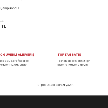
h Şampuan 1LT
 TL
 TL
0 GÜVENLİ ALIŞVERİŞ
TOPTAN SATIŞ
Bit SSL Sertifikası ile
Toptan siparişleriniz için
verişleriniz güvende
bizimle iletişime geçin
aydolun!