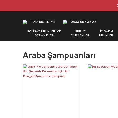
0212 552 42 94
0533 056 35 33
POLİSAJ ÜRÜNLERİ VE
PPF VE
İÇ BAKIM
SERAMİKLER
EKİPMANLARI
ÜRÜNLERİ
Araba Şampuanları