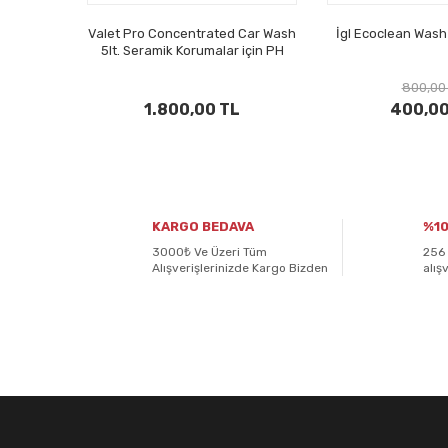
Valet Pro Concentrated Car Wash
İgl Ecoclean Was
5lt. Seramik Korumalar için PH
Dengeli Konsantre Şampuan
800,00
1.800,00 TL
400,00
KARGO BEDAVA
%10
3000₺ Ve Üzeri Tüm
256 
Alışverişlerinizde Kargo Bizden
alış
E-BÜLTENİMİZE
KAYDOLUN!
Yeniliklerden ve kampanyalardan haberdar olmak için K