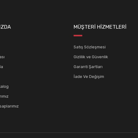
IZDA
MÜŞTERİ HİZMETLERİ
Satış Sözleşmesi
ası
Gizlilik ve Güvenlik
da
Garanti Şartları
İade Ve Değişim
talog
rımız
aplarımız