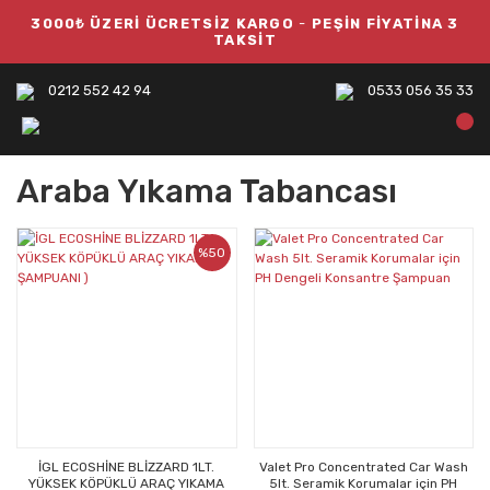
3000₺ ÜZERİ ÜCRETSİZ KARGO
-
PEŞİN FİYATİNA 3
TAKSİT
0212 552 42 94
0533 056 35 33
Araba Yıkama Tabancası
%50
İGL ECOSHİNE BLİZZARD 1LT.
Valet Pro Concentrated Car Wash
YÜKSEK KÖPÜKLÜ ARAÇ YIKAMA
5lt. Seramik Korumalar için PH