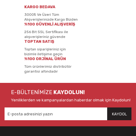
KARGO BEDAVA
3000₺ Ve Üzeri Tüm
Alışverişlerinizde Kargo Bizden
%100 GÜVENLİ ALIŞVERİŞ
256 Bit SSL Sertifikası ile
alışverişleriniz güvende
TOPTAN SATIŞ
Toptan siparişleriniz için
bizimle iletişime geçin
%100 ORJİNAL ÜRÜN
Tüm ürünlerimiz distribütör
garantisi altındadır
E-BÜLTENİMİZE
KAYDOLUN!
Yeniliklerden ve kampanyalardan haberdar olmak için Kaydolun!
KAYDOL