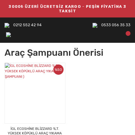
3000₺ ÜZERİ ÜCRETSİZ KARGO
-
PEŞİN FİYATİNA 3
TAKSİT
0212 552 42 94
0533 056 35 33
Araç Şampuanı Önerisi
%50
İGL ECOSHİNE BLİZZARD 1LT.
YÜKSEK KÖPÜKLÜ ARAÇ YIKAMA