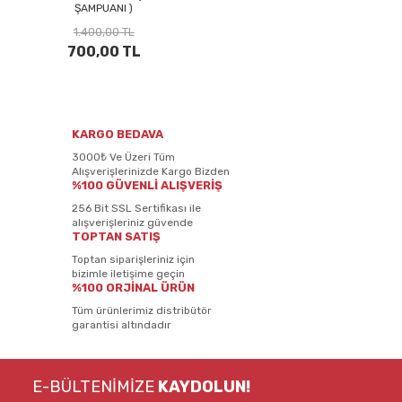
ŞAMPUANI )
1.400,00 TL
700,00 TL
KARGO BEDAVA
3000₺ Ve Üzeri Tüm
Alışverişlerinizde Kargo Bizden
%100 GÜVENLİ ALIŞVERİŞ
256 Bit SSL Sertifikası ile
alışverişleriniz güvende
TOPTAN SATIŞ
Toptan siparişleriniz için
bizimle iletişime geçin
%100 ORJİNAL ÜRÜN
Tüm ürünlerimiz distribütör
garantisi altındadır
E-BÜLTENİMİZE
KAYDOLUN!