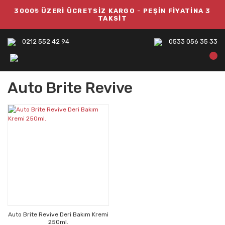
3000₺ ÜZERİ ÜCRETSİZ KARGO
-
PEŞİN FİYATİNA 3
TAKSİT
0212 552 42 94
0533 056 35 33
Auto Brite Revive
Auto Brite Revive Deri Bakım Kremi
250ml.