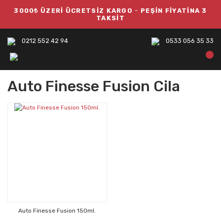
3000₺ ÜZERİ ÜCRETSİZ KARGO
-
PEŞİN FİYATİNA 3
TAKSİT
0212 552 42 94
0533 056 35 33
Auto Finesse Fusion Cila
Auto Finesse Fusion 150ml.