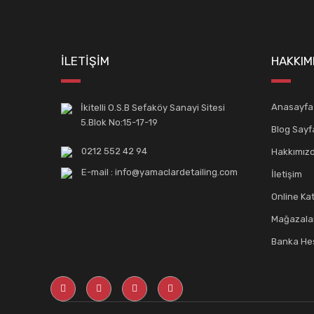
İLETİŞİM
HAKKIM
Anasayfa
İkitelli O.S.B Sefaköy Sanayi Sitesi
5.Blok No:15-17-19
Blog Sayf
0212 552 42 94
Hakkımız
E-mail : info@yamaclardetailing.com
İletişim
Online Ka
Mağazala
Banka Hes