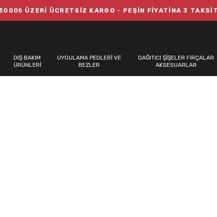
3000₺ ÜZERİ ÜCRETSİZ KARGO
-
PEŞİN FİYATİNA 3 TAKSİ
DIŞ BAKIM
UYGULAMA PEDLERİ VE
DAĞITICI ŞİŞELER FIRÇALAR
ÜRÜNLERİ
BEZLER
AKSESUARLAR