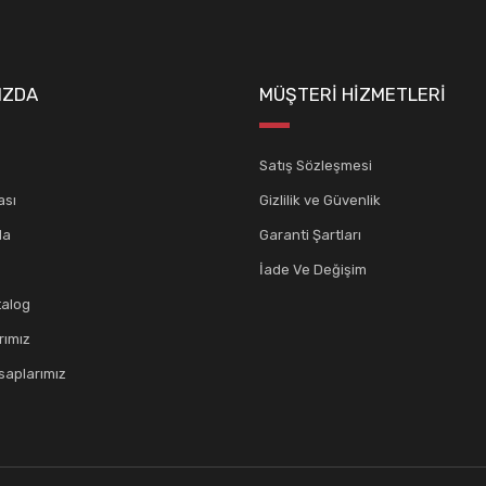
IZDA
MÜŞTERİ HİZMETLERİ
Satış Sözleşmesi
ası
Gizlilik ve Güvenlik
da
Garanti Şartları
İade Ve Değişim
talog
rımız
aplarımız