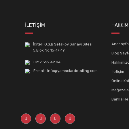
İLETİŞİM
HAKKIM
Anasayfa
İkitelli O.S.B Sefaköy Sanayi Sitesi
5.Blok No:15-17-19
Blog Sayf
0212 552 42 94
Hakkımız
E-mail : info@yamaclardetailing.com
İletişim
Online Ka
Mağazala
Banka Hes