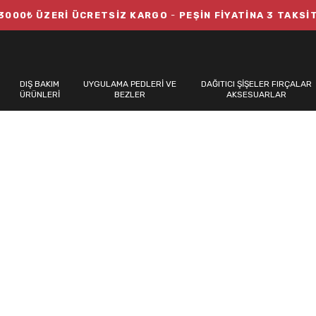
3000₺ ÜZERİ ÜCRETSİZ KARGO
-
PEŞİN FİYATİNA 3 TAKSİ
DIŞ BAKIM
UYGULAMA PEDLERİ VE
DAĞITICI ŞİŞELER FIRÇALAR
ÜRÜNLERİ
BEZLER
AKSESUARLAR