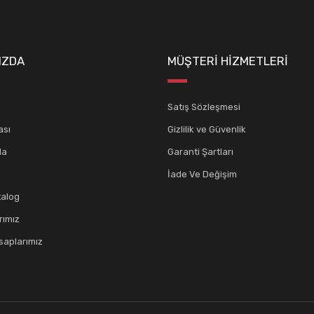
IZDA
MÜŞTERİ HİZMETLERİ
Satış Sözleşmesi
ası
Gizlilik ve Güvenlik
da
Garanti Şartları
İade Ve Değişim
talog
rımız
aplarımız