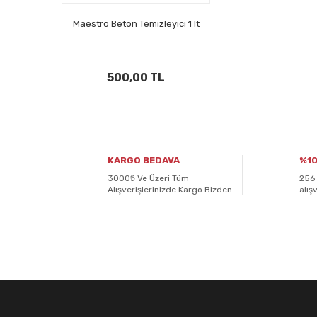
Maestro Beton Temizleyici 1 lt
500,00 TL
KARGO BEDAVA
%10
3000₺ Ve Üzeri Tüm
256 
Alışverişlerinizde Kargo Bizden
alış
E-BÜLTENİMİZE
KAYDOLUN!
Yeniliklerden ve kampanyalardan haberdar olmak için K