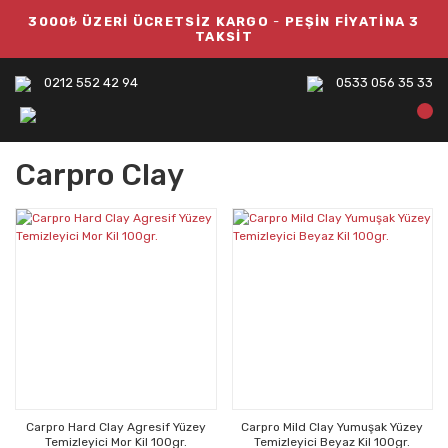
3000₺ ÜZERİ ÜCRETSİZ KARGO
-
PEŞİN FİYATİNA 3
TAKSİT
0212 552 42 94
0533 056 35 33
Carpro Clay
Carpro Hard Clay Agresif Yüzey
Carpro Mild Clay Yumuşak Yüzey
Temizleyici Mor Kil 100gr.
Temizleyici Beyaz Kil 100gr.