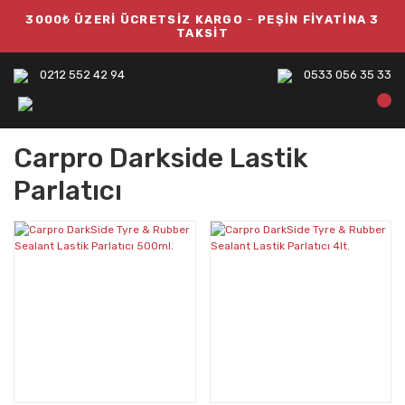
3000₺ ÜZERİ ÜCRETSİZ KARGO
-
PEŞİN FİYATİNA 3
TAKSİT
0212 552 42 94
0533 056 35 33
Carpro Darkside Lastik
Parlatıcı