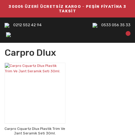
3000₺ ÜZERİ ÜCRETSİZ KARGO
-
PEŞİN FİYATİNA 3
TAKSİT
0212 552 42 94
0533 056 35 33
Carpro Dlux
Carpro Cquartz Dlux Plastik Trim Ve
Jant Seramik Seti 30ml.