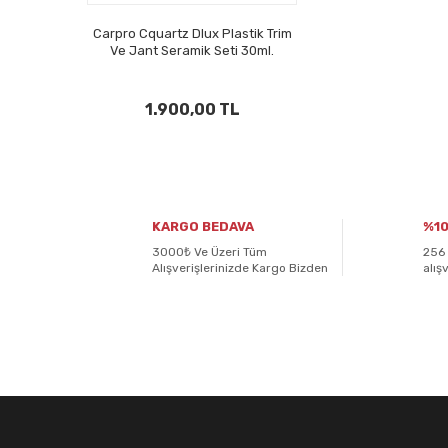
Carpro Cquartz Dlux Plastik Trim
Ve Jant Seramik Seti 30ml.
1.900,00 TL
KARGO BEDAVA
%10
3000₺ Ve Üzeri Tüm
256 
Alışverişlerinizde Kargo Bizden
alış
E-BÜLTENİMİZE
KAYDOLUN!
Yeniliklerden ve kampanyalardan haberdar olmak için K