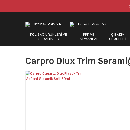
0212 552 42 94
0533 056 35 33
POLİSAJ ÜRÜNLERİ VE
PPF VE
İÇ BAKIM
SERAMİKLER
EKİPMANLARI
ÜRÜNLERİ
Carpro Dlux Trim Serami