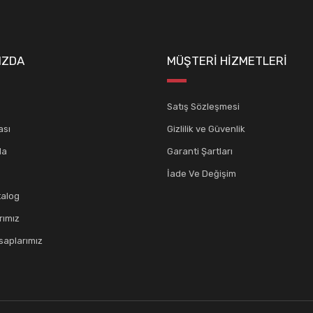
IZDA
MÜŞTERİ HİZMETLERİ
Satış Sözleşmesi
ası
Gizlilik ve Güvenlik
da
Garanti Şartları
İade Ve Değişim
talog
rımız
aplarımız