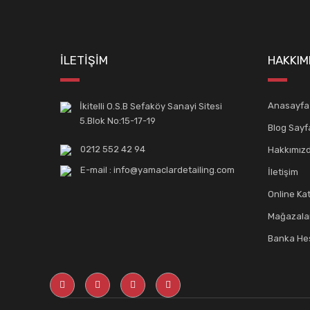
İLETİŞİM
HAKKIM
Anasayfa
İkitelli O.S.B Sefaköy Sanayi Sitesi
5.Blok No:15-17-19
Blog Sayf
0212 552 42 94
Hakkımız
E-mail : info@yamaclardetailing.com
İletişim
Online Ka
Mağazala
Banka Hes