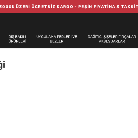
3000₺ ÜZERİ ÜCRETSİZ KARGO
-
PEŞİN FİYATİNA 3 TAKSİ
DIŞ BAKIM
UYGULAMA PEDLERİ VE
DAĞITICI ŞİŞELER FIRÇALAR
ÜRÜNLERİ
BEZLER
AKSESUARLAR
ği