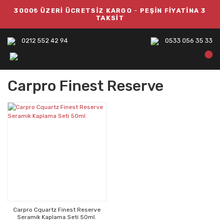
3000₺ ÜZERİ ÜCRETSİZ KARGO
-
PEŞİN FİYATİNA 3
TAKSİT
0212 552 42 94
0533 056 35 33
Carpro Finest Reserve
Carpro Cquartz Finest Reserve
Seramik Kaplama Seti 50ml.