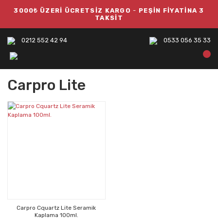
3000₺ ÜZERİ ÜCRETSİZ KARGO
-
PEŞİN FİYATİNA 3
TAKSİT
0212 552 42 94
0533 056 35 33
Carpro Lite
Carpro Cquartz Lite Seramik
Kaplama 100ml.