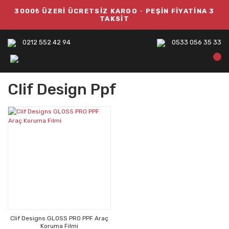
3000₺ ÜZERİ ÜCRETSİZ KARGO
-
PEŞİN FİYATİNA 3
TAKSİT
0212 552 42 94
0533 056 35 33
Clif Design Ppf
Clif Designs GLOSS PRO PPF Araç
Koruma Filmi