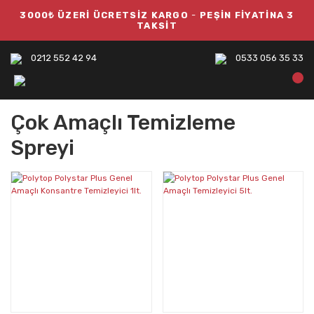
3000₺ ÜZERİ ÜCRETSİZ KARGO
-
PEŞİN FİYATİNA 3
TAKSİT
0212 552 42 94
0533 056 35 33
Çok Amaçlı Temizleme
Spreyi