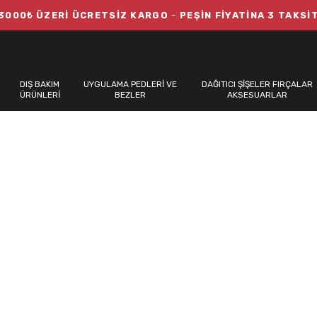
3000₺ ÜZERİ ÜCRETSİZ KARGO
-
PEŞİN FİYATİNA 3 TAKSİ
DIŞ BAKIM
UYGULAMA PEDLERİ VE
DAĞITICI ŞİŞELER FIRÇALAR
ÜRÜNLERİ
BEZLER
AKSESUARLAR