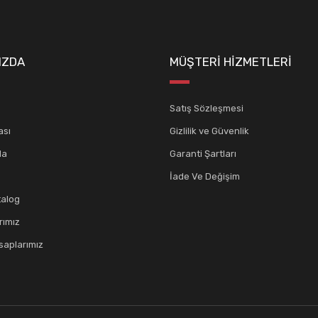
IZDA
MÜŞTERİ HİZMETLERİ
Satış Sözleşmesi
ası
Gizlilik ve Güvenlik
da
Garanti Şartları
İade Ve Değişim
talog
rımız
aplarımız