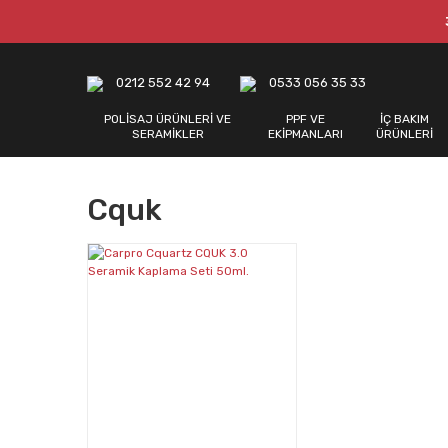
0212 552 42 94
0533 056 35 33
POLİSAJ ÜRÜNLERİ VE
PPF VE
İÇ BAKIM
SERAMİKLER
EKİPMANLARI
ÜRÜNLERİ
Cquk