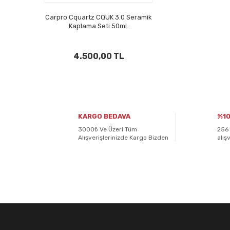
Carpro Cquartz CQUK 3.0 Seramik
Kaplama Seti 50ml.
4.500,00 TL
KARGO BEDAVA
%10
3000₺ Ve Üzeri Tüm
256 
Alışverişlerinizde Kargo Bizden
alış
E-BÜLTENİMİZE
KAYDOLUN!
Yeniliklerden ve kampanyalardan haberdar olmak için K