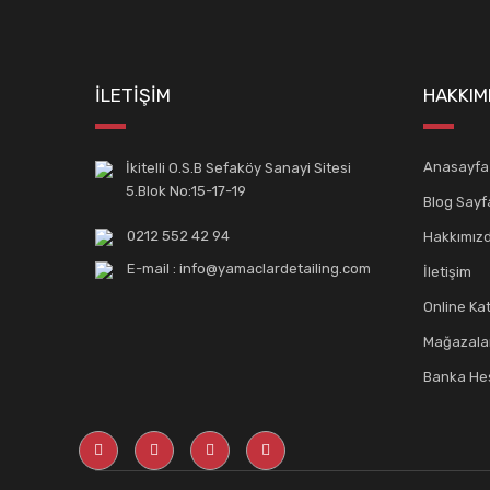
İLETİŞİM
HAKKIM
Anasayfa
İkitelli O.S.B Sefaköy Sanayi Sitesi
5.Blok No:15-17-19
Blog Sayf
0212 552 42 94
Hakkımız
E-mail : info@yamaclardetailing.com
İletişim
Online Ka
Mağazala
Banka Hes