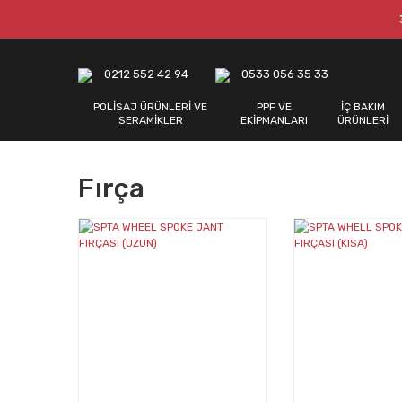
0212 552 42 94
0533 056 35 33
POLİSAJ ÜRÜNLERİ VE
PPF VE
İÇ BAKIM
SERAMİKLER
EKİPMANLARI
ÜRÜNLERİ
Fırça