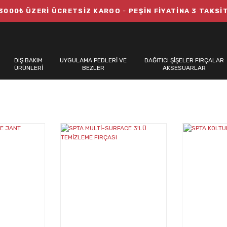
3000₺ ÜZERİ ÜCRETSİZ KARGO
-
PEŞİN FİYATİNA 3 TAKSİ
DIŞ BAKIM
UYGULAMA PEDLERİ VE
DAĞITICI ŞİŞELER FIRÇALAR
ÜRÜNLERİ
BEZLER
AKSESUARLAR