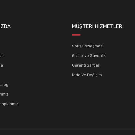
IZDA
MÜŞTERİ HİZMETLERİ
Satış Sözleşmesi
ası
Gizlilik ve Güvenlik
da
Garanti Şartları
İade Ve Değişim
talog
rımız
aplarımız