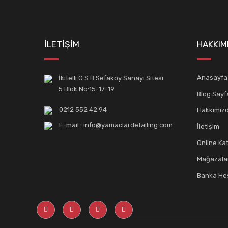
İLETİŞİM
HAKKIM
Anasayfa
İkitelli O.S.B Sefaköy Sanayi Sitesi
5.Blok No:15-17-19
Blog Sayf
0212 552 42 94
Hakkımız
E-mail : info@yamaclardetailing.com
İletişim
Online Ka
Mağazala
Banka Hes