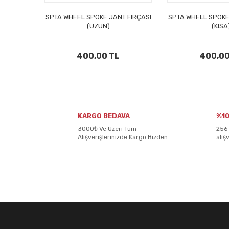
SPTA WHEEL SPOKE JANT FIRÇASI
SPTA WHELL SPOKE
(UZUN)
(KISA
400,00 TL
400,00
KARGO BEDAVA
%10
3000₺ Ve Üzeri Tüm
256 
Alışverişlerinizde Kargo Bizden
alış
E-BÜLTENİMİZE
KAYDOLUN!
Yeniliklerden ve kampanyalardan haberdar olmak için K