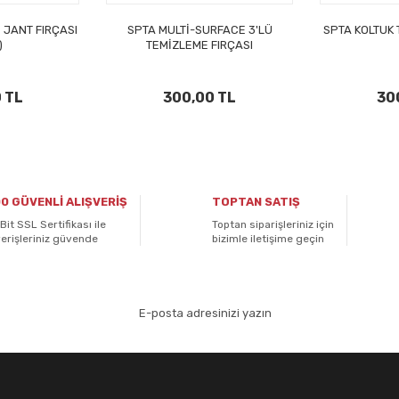
 JANT FIRÇASI
SPTA MULTİ-SURFACE 3'LÜ
SPTA KOLTUK 
)
TEMİZLEME FIRÇASI
 TL
300,00 TL
30
0 GÜVENLİ ALIŞVERİŞ
TOPTAN SATIŞ
Bit SSL Sertifikası ile
Toptan siparişleriniz için
verişleriniz güvende
bizimle iletişime geçin
aydolun!