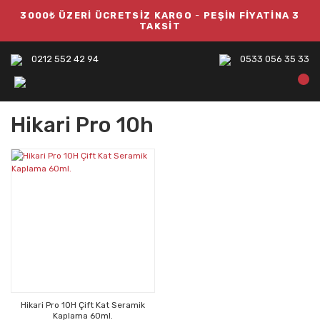
3000₺ ÜZERİ ÜCRETSİZ KARGO
-
PEŞİN FİYATİNA 3
TAKSİT
0212 552 42 94
0533 056 35 33
Hikari Pro 10h
Hikari Pro 10H Çift Kat Seramik
Kaplama 60ml.