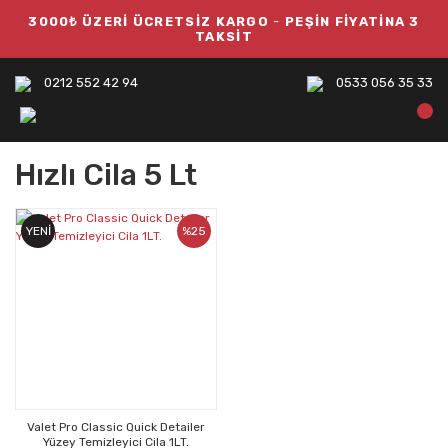
3000₺ ÜZERİ ÜCRETSİZ KARGO
-
PEŞİN FİYATİNA 3
TAKSİT
0212 552 42 94
0533 056 35 33
Hızlı Cila 5 Lt
YENİ
%25
Valet Pro Classic Quick Detailer
Yüzey Temizleyici Cila 1LT.