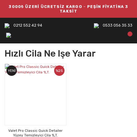
3000₺ ÜZERİ ÜCRETSİZ KARGO
-
PEŞİN FİYATİNA 3
TAKSİT
0212 552 42 94
0533 056 35 33
Hızlı Cila Ne Işe Yarar
YENİ
%25
Valet Pro Classic Quick Detailer
Yüzey Temizleyici Cila 1LT.