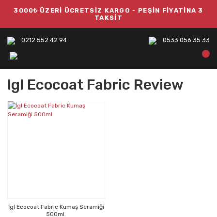
3000₺ ÜZERİ ÜCRETSİZ KARGO
-
PEŞİN FİYATİNA 3
TAKSİT
0212 552 42 94
0533 056 35 33
Igl Ecocoat Fabric Review
İgl Ecocoat Fabric Kumaş Seramiği
500ml.