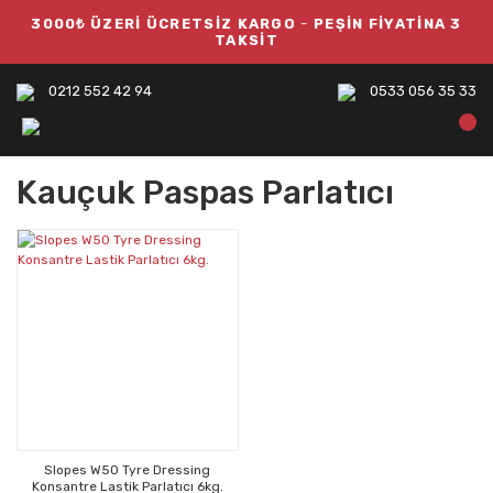
3000₺ ÜZERİ ÜCRETSİZ KARGO
-
PEŞİN FİYATİNA 3
TAKSİT
0212 552 42 94
0533 056 35 33
Kauçuk Paspas Parlatıcı
Slopes W50 Tyre Dressing
Konsantre Lastik Parlatıcı 6kg.