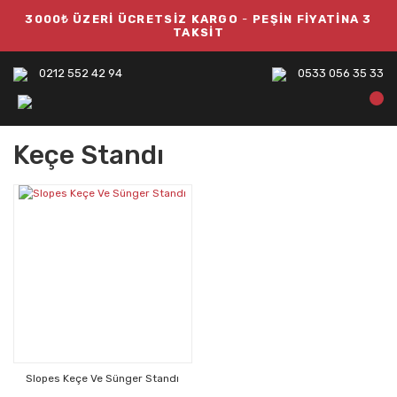
3000₺ ÜZERİ ÜCRETSİZ KARGO
-
PEŞİN FİYATİNA 3
TAKSİT
0212 552 42 94
0533 056 35 33
Keçe Standı
Slopes Keçe Ve Sünger Standı