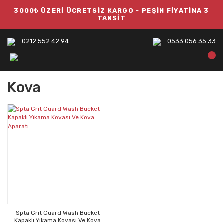
3000₺ ÜZERİ ÜCRETSİZ KARGO
-
PEŞİN FİYATİNA 3
TAKSİT
0212 552 42 94
0533 056 35 33
Kova
Spta Grit Guard Wash Bucket
Kapaklı Yıkama Kovası Ve Kova