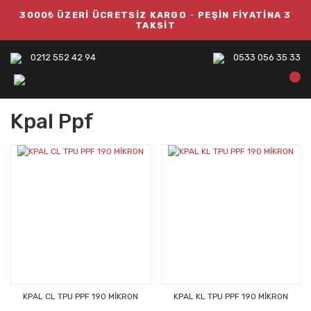
3000₺ ÜZERİ ÜCRETSİZ KARGO
-
PEŞİN FİYATİNA 3
TAKSİT
0212 552 42 94
0533 056 35 33
Kpal Ppf
KPAL CL TPU PPF 190 MİKRON
KPAL KL TPU PPF 190 MİKRON