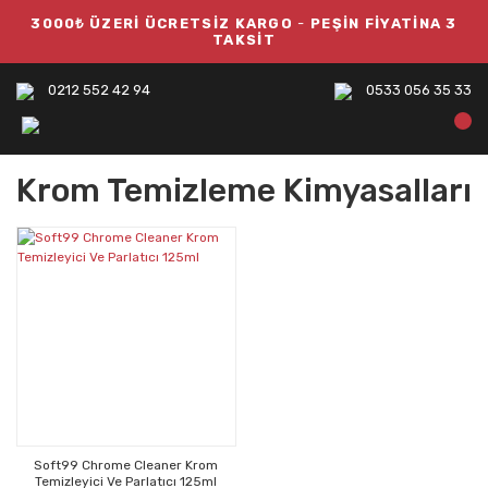
3000₺ ÜZERİ ÜCRETSİZ KARGO
-
PEŞİN FİYATİNA 3
TAKSİT
0212 552 42 94
0533 056 35 33
Krom Temizleme Kimyasalları
Soft99 Chrome Cleaner Krom
Temizleyici Ve Parlatıcı 125ml