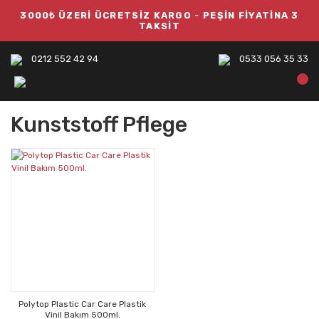
3000₺ ÜZERİ ÜCRETSİZ KARGO
-
PEŞİN FİYATİNA 3
TAKSİT
0212 552 42 94
0533 056 35 33
Kunststoff Pflege
Polytop Plastic Car Care Plastik
Vinil Bakım 500ml.