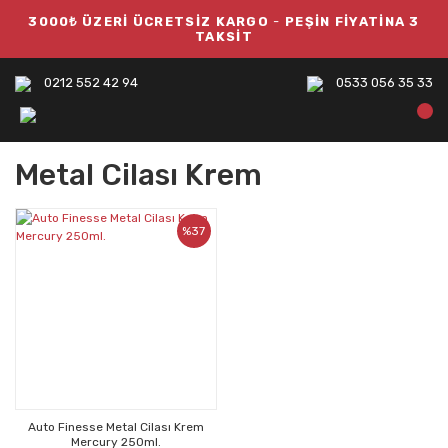
3000₺ ÜZERİ ÜCRETSİZ KARGO
-
PEŞİN FİYATİNA 3
TAKSİT
0212 552 42 94
0533 056 35 33
Metal Cilası Krem
%37
Auto Finesse Metal Cilası Krem
Mercury 250ml.