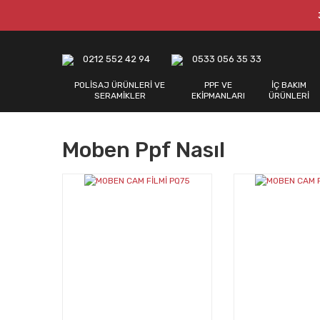
0212 552 42 94
0533 056 35 33
POLİSAJ ÜRÜNLERİ VE
PPF VE
İÇ BAKIM
SERAMİKLER
EKİPMANLARI
ÜRÜNLERİ
Moben Ppf Nasıl