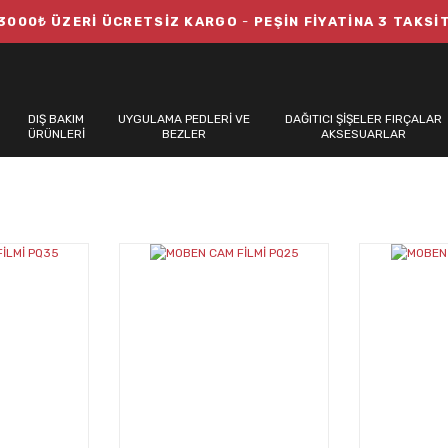
3000₺ ÜZERİ ÜCRETSİZ KARGO
-
PEŞİN FİYATİNA 3 TAKSİ
DIŞ BAKIM
UYGULAMA PEDLERİ VE
DAĞITICI ŞİŞELER FIRÇALAR
ÜRÜNLERİ
BEZLER
AKSESUARLAR