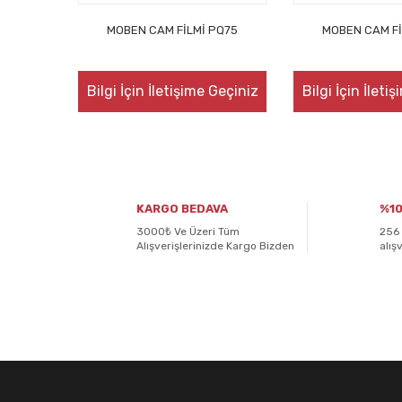
MOBEN CAM FİLMİ PQ75
MOBEN CAM Fİ
Bilgi İçin İletişime Geçiniz
Bilgi İçin İleti
KARGO BEDAVA
%10
3000₺ Ve Üzeri Tüm
256 
Alışverişlerinizde Kargo Bizden
alış
E-BÜLTENİMİZE
KAYDOLUN!
Yeniliklerden ve kampanyalardan haberdar olmak için K