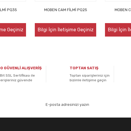
LMİ PQ35
MOBEN CAM FİLMİ PQ25
MOBEN C
şime Geçiniz
Bilgi İçin İletişime Geçiniz
Bilgi İçin 
0 GÜVENLİ ALIŞVERİŞ
TOPTAN SATIŞ
Bit SSL Sertifikası ile
Toptan siparişleriniz için
verişleriniz güvende
bizimle iletişime geçin
aydolun!