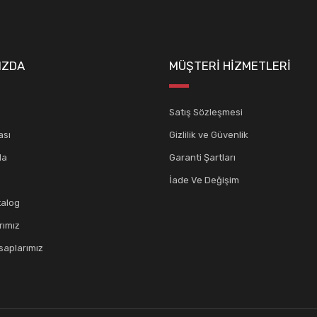
IZDA
MÜŞTERİ HİZMETLERİ
Satış Sözleşmesi
ası
Gizlilik ve Güvenlik
da
Garanti Şartları
İade Ve Değişim
talog
rımız
aplarımız