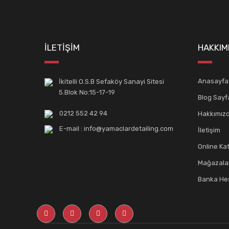
İLETİŞİM
HAKKIM
Anasayfa
İkitelli O.S.B Sefaköy Sanayi Sitesi
5.Blok No:15-17-19
Blog Sayf
0212 552 42 94
Hakkımız
E-mail : info@yamaclardetailing.com
İletişim
Online Ka
Mağazala
Banka Hes