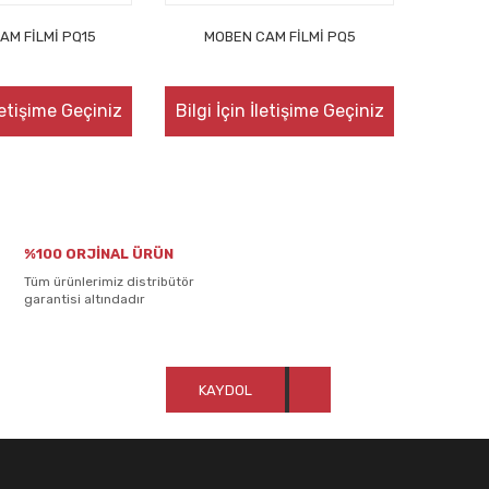
AM FİLMİ PQ15
MOBEN CAM FİLMİ PQ5
İletişime Geçiniz
Bilgi İçin İletişime Geçiniz
%100 ORJİNAL ÜRÜN
Tüm ürünlerimiz distribütör
garantisi altındadır
KAYDOL