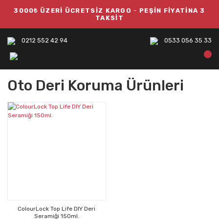
3000₺ ÜZERİ ÜCRETSİZ KARGO
-
PEŞİN FİYATİNA 3
TAKSİT
0212 552 42 94
0533 056 35 33
Oto Deri Koruma Ürünleri
ColourLock Top Life DIY Deri
Seramiği 150ml.