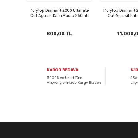
Polytop Diamant 2000 Ultimate
Polytop Diamant 
Cut Agresif Kalın Pasta 250ml.
Cut Agresif Kalı
800,00 TL
11.000,
KARGO BEDAVA
%10
3000₺ Ve Üzeri Tüm
256 
Alışverişlerinizde Kargo Bizden
alış
E-BÜLTENİMİZE
KAYDOLUN!
Yeniliklerden ve kampanyalardan haberdar olmak için K