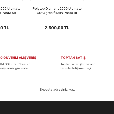
2000 Ultimate
Polytop Diamant 2000 Ultimate
n Pasta 5lt.
Cut Agresif Kalın Pasta 1lt
00 TL
2.300,00 TL
0 GÜVENLİ ALIŞVERİŞ
TOPTAN SATIŞ
Bit SSL Sertifikası ile
Toptan siparişleriniz için
verişleriniz güvende
bizimle iletişime geçin
aydolun!