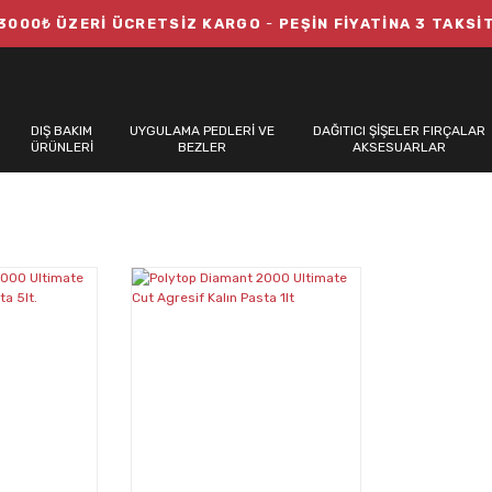
3000₺ ÜZERİ ÜCRETSİZ KARGO
-
PEŞİN FİYATİNA 3 TAKSİ
DIŞ BAKIM
UYGULAMA PEDLERİ VE
DAĞITICI ŞİŞELER FIRÇALAR
ÜRÜNLERİ
BEZLER
AKSESUARLAR