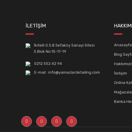
İLETİŞİM
HAKKIM
Anasayfa
İkitelli O.S.B Sefaköy Sanayi Sitesi
5.Blok No:15-17-19
Blog Sayf
0212 552 42 94
Hakkımız
E-mail : info@yamaclardetailing.com
İletişim
Online Ka
Mağazala
Banka Hes