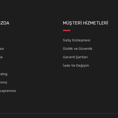
IZDA
MÜŞTERİ HİZMETLERİ
Satış Sözleşmesi
ası
Gizlilik ve Güvenlik
da
Garanti Şartları
İade Ve Değişim
talog
rımız
aplarımız