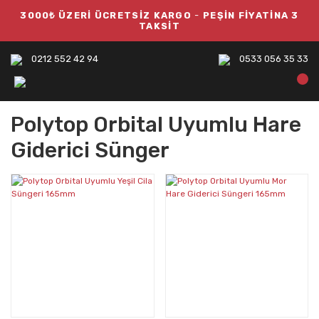
3000₺ ÜZERİ ÜCRETSİZ KARGO
-
PEŞİN FİYATİNA 3
TAKSİT
0212 552 42 94
0533 056 35 33
Polytop Orbital Uyumlu Hare
Giderici Sünger