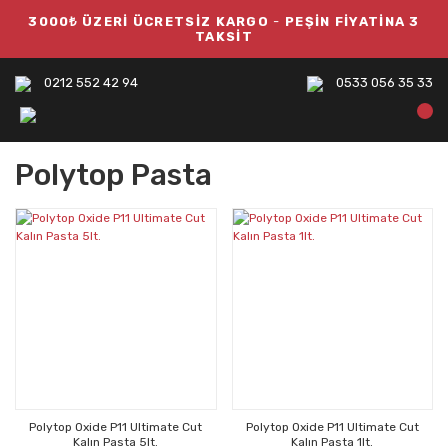
3000₺ ÜZERİ ÜCRETSİZ KARGO
-
PEŞİN FİYATİNA 3
TAKSİT
0212 552 42 94
0533 056 35 33
Polytop Pasta
Polytop Oxide P11 Ultimate Cut
Polytop Oxide P11 Ultimate Cut
Kalın Pasta 5lt.
Kalın Pasta 1lt.