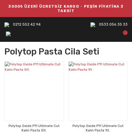
3000₺ ÜZERİ ÜCRETSİZ KARGO
-
PEŞİN FİYATİNA 3
TAKSİT
0212 552 42 94
0533 056 35 33
Polytop Pasta Cila Seti
Polytop Oxide P11 Ultimate Cut
Polytop Oxide P11 Ultimate Cut
Kalın Pasta 5lt.
Kalın Pasta 1lt.