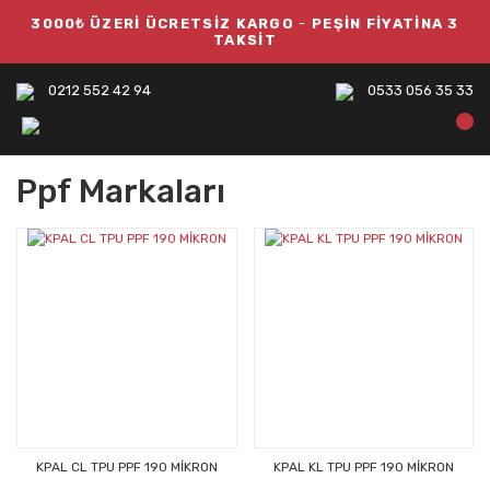
3000₺ ÜZERİ ÜCRETSİZ KARGO
-
PEŞİN FİYATİNA 3
TAKSİT
0212 552 42 94
0533 056 35 33
Ppf Markaları
KPAL CL TPU PPF 190 MİKRON
KPAL KL TPU PPF 190 MİKRON