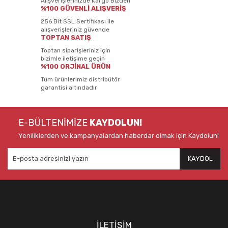
Alışverişlerinizde Kargo Bizden
%100 GÜVENLİ ALIŞVERİŞ
256 Bit SSL Sertifikası ile
alışverişleriniz güvende
TOPTAN SATIŞ
Toptan siparişleriniz için
bizimle iletişime geçin
%100 ORJİNAL ÜRÜN
Tüm ürünlerimiz distribütör
garantisi altındadır
E-BÜLTENİMİZE
KAYDOLUN!
Yeniliklerden ve kampanyalardan haberdar olmak için Kaydolun!
KAYDOL
İLETİŞİM