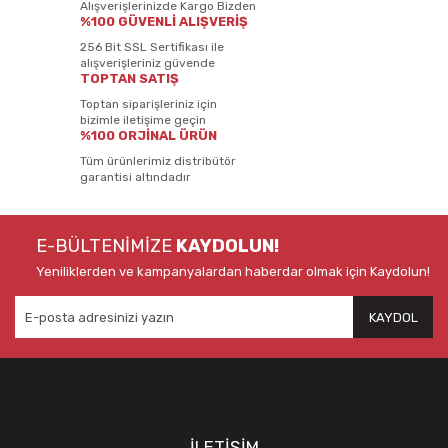
Alışverişlerinizde Kargo Bizden
%100 GÜVENLİ ALIŞVERİŞ
256 Bit SSL Sertifikası ile
alışverişleriniz güvende
TOPTAN SATIŞ
Toptan siparişleriniz için
bizimle iletişime geçin
%100 ORJİNAL ÜRÜN
Tüm ürünlerimiz distribütör
garantisi altındadır
E-BÜLTENİMİZE
KAYDOLUN!
Yeniliklerden ve kampanyalardan haberdar olmak için Kaydolun!
KAYDOL
İLETİŞİM