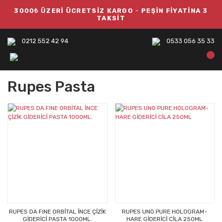
3000₺ ÜZERİ ÜCRETSİZ KARGO
-
PEŞİN FİYATİNA 3
TAKSİT
0212 552 42 94
0533 056 35 33
Rupes Pasta
RUPES DA FINE ORBİTAL İNCE ÇİZİK
RUPES UNO PURE HOLOGRAM-
GİDERİCİ PASTA 1000ML.
HARE GİDERİCİ CİLA 250ML