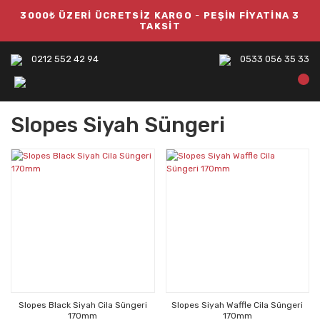
3000₺ ÜZERİ ÜCRETSİZ KARGO
-
PEŞİN FİYATİNA 3
TAKSİT
0212 552 42 94
0533 056 35 33
Slopes Siyah Süngeri
Slopes Black Siyah Cila Süngeri
Slopes Siyah Waffle Cila Süngeri
170mm
170mm